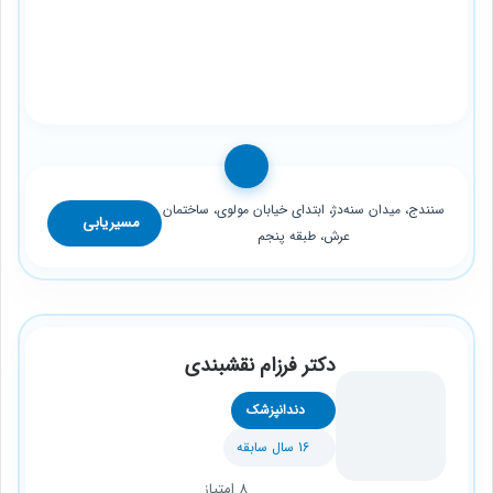
سنندج، میدان سنه‌دژ، ابتدای خیابان مولوی، ساختمان
مسیریابی
عرش، طبقه پنجم
دکتر فرزام نقشبندی
دندانپزشک
16 سال سابقه
8 امتیاز