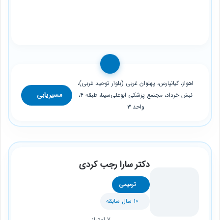
اهواز، کیانپارس، پهلوان غربی (بلوار توحید غربی)،
مسیریابی
نبش خرداد، مجتمع پزشکی ابوعلی‌سینا، طبقه ۴،
واحد ۳
دکتر سارا رجب کردی
ترمیمی
10 سال سابقه
7 امتیاز