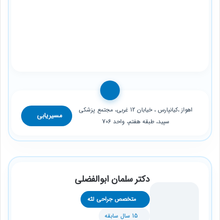
اهواز ،کیانپارس ، خیابان 12 غربی، مجتمع پزشکی
مسیریابی
سپید، طبقه هفتم، واحد 706
دکتر سلمان ابوالفضلی
متخصص جراحی لثه
15 سال سابقه