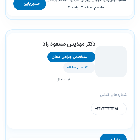
مسیریابی
جام‌جم، طبقه ۷، واحد ۲
دکتر مهدیس مسعود راد
متخصص جراحی دهان
12 سال سابقه
8 امتیاز
شماره‌های تماس
06133731481
معرفی