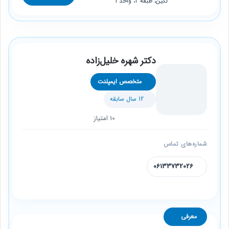
نگین، طبقه 2، واحد 1
دکتر شهره خلیل‌زاده
متخصص ایمپلنت
12 سال سابقه
10 امتیاز
شماره‌های تماس
06133732026
معرفی