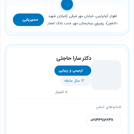
اهواز، کیانپارس، خیابان مهر شرقی (خیابان شهید
مسیریابی
دانشور)، روبروی بیمارستان مهر، جنب بانک انصار
دکتر سارا حاجتی
ترمیمی و زیبایی
12 سال سابقه
8 امتیاز
شماره‌های تماس
06133916237