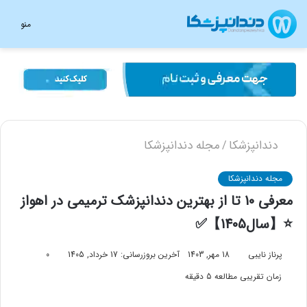
منو
دندانپزشکا
مجله دندانپزشکا
/
مجله دندانپزشکا
معرفی 10 تا از بهترین دندانپزشک ترمیمی در اهواز
⭐【سال1405】✅
پرناز نایبی
18 مهر, 1403
آخرین بروزرسانی: 17 خرداد, 1405
0
زمان تقریبی مطالعه 5 دقیقه