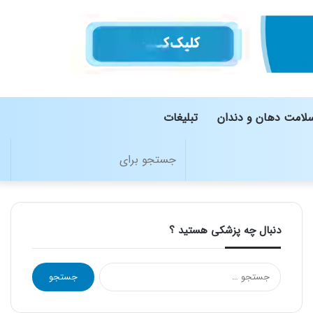
لامت دهان و دندان
تبلیغات
تغییر
جستج
پوسته
برای
دنبال چه پزشکی هستید ؟
ج
س