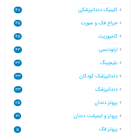
کلینیک دندانپزشکی
48
جراح فک و صورت
45
کامپوزیت
45
ارتودنسی
43
بلیچینگ
36
دندانپزشک کودکان
33
دندانپزشک
33
پروتز دندان
25
پروتز و ایمپلنت دندان
31
پروتز فک
5