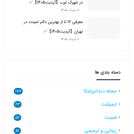
در شهرک غرب【آپدیت1405】✅
11 مرداد, 1405
معرفی 16 تا از بهترین دکتر لمینت در
تهران【آپدیت1405】✅
11 مرداد, 1405
دسته بندی ها
مجله دندانپزشکا
177
ایمپلنت
63
لمینت
52
زیبایی و ترمیمی
51