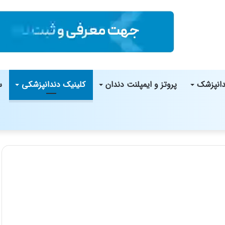
دانپزشک
پروتز و ایمپلنت دندان
کلینیک دندانپزشکی
س