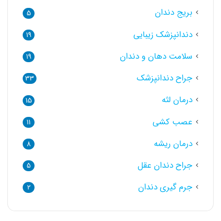
بریج دندان
5
دندانپزشک زیبایی
19
سلامت دهان و دندان
19
جراح دندانپزشک
33
درمان لثه
15
عصب کشی
11
درمان ریشه
8
جراح دندان عقل
5
جرم گیری دندان
2