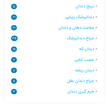
بریج دندان
5
دندانپزشک زیبایی
21
سلامت دهان و دندان
21
جراح دندانپزشک
35
درمان لثه
15
عصب کشی
11
درمان ریشه
8
جراح دندان عقل
5
جرم گیری دندان
3