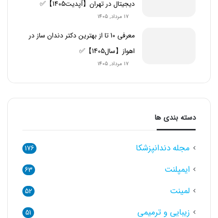
دیجیتال در تهران【آپدیت1405】✅
17 مرداد, 1405
معرفی 10 تا از بهترین دکتر دندان ساز در
اهواز【سال1405】✅
17 مرداد, 1405
دسته بندی ها
مجله دندانپزشکا
176
ایمپلنت
63
لمینت
52
زیبایی و ترمیمی
51