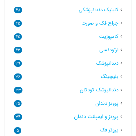
کلینیک دندانپزشکی
48
جراح فک و صورت
45
کامپوزیت
45
ارتودنسی
43
دندانپزشک
39
بلیچینگ
36
دندانپزشک کودکان
33
پروتز دندان
25
پروتز و ایمپلنت دندان
34
پروتز فک
5