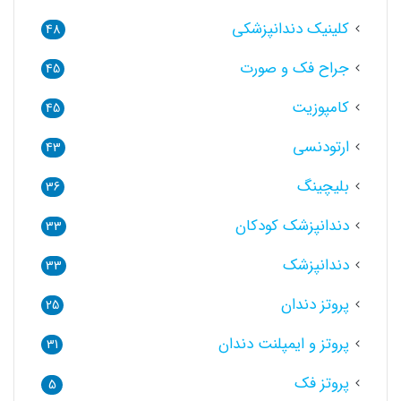
کلینیک دندانپزشکی
48
جراح فک و صورت
45
کامپوزیت
45
ارتودنسی
43
بلیچینگ
36
دندانپزشک کودکان
33
دندانپزشک
33
پروتز دندان
25
پروتز و ایمپلنت دندان
31
پروتز فک
5