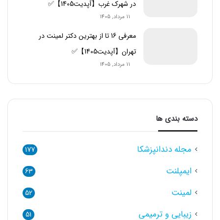
در شهرک غرب【آپدیت1405】✅
11 مرداد, 1405
معرفی 16 تا از بهترین دکتر لمینت در
تهران【آپدیت1405】✅
11 مرداد, 1405
دسته بندی ها
مجله دندانپزشکا
177
ایمپلنت
63
لمینت
52
زیبایی و ترمیمی
51