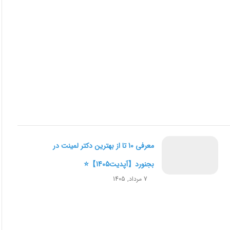
معرفی 10 تا از بهترین دکتر لمینت در
بجنورد【آپدیت1405】⭐️
7 مرداد, 1405