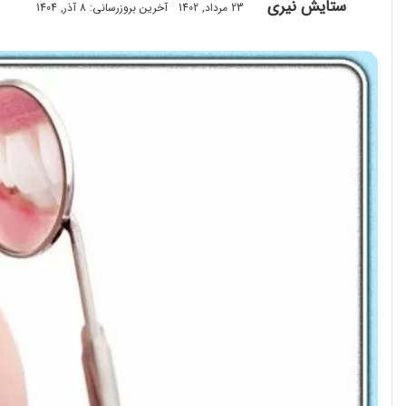
ستایش نیری
23 مرداد, 1402
آخرین بروزرسانی: 8 آذر, 1404