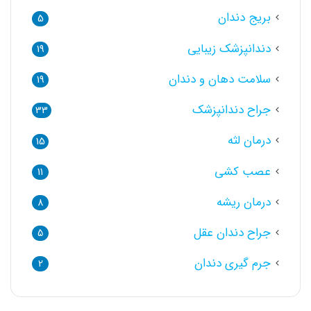
بریج دندان
5
دندانپزشک زیبایی
19
سلامت دهان و دندان
19
جراح دندانپزشک
33
درمان لثه
15
عصب کشی
11
درمان ریشه
8
جراح دندان عقل
5
جرم گیری دندان
2