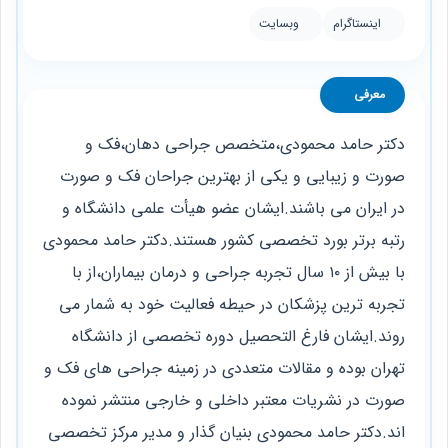
اینستاگرام
وبسایت
معرفی
دكتر حامد محمودى،متخصص جراحى دهان،فک و
صورت و زيبايى و يکی از بهترين جراحان فک و صورت
در ايران می باشند.ايشان عضو هيأت علمى دانشگاه و
رتبه برتر بورد تخصصى كشور هستند.دكتر حامد محمودى
با بيش از ١٠ سال تجربه جراحى و درمان بيماران،از با
تجربه ترين پزشكان در حيطه فعاليت خود به شمار مى
روند.ايشان فارغ التحصيل دوره تخصصى از دانشگاه
تهران بوده و مقالات متعددى در زمينه جراحى هاى فک و
صورت در نشريات معتبر داخلی و خارجی منتشر نموده
اند.دكتر حامد محمودى بنيان گذار و مدير مركز تخصصى