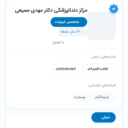
مرکز دندانپزشکی دکتر مهدی سمیعی
متخصص ایمپلنت
30 سال سابقه
10 امتیاز
شماره‌های تماس
02126640962
02188300177
شبکه‌های اجتماعی
اینستاگرام
وبسایت
معرفی