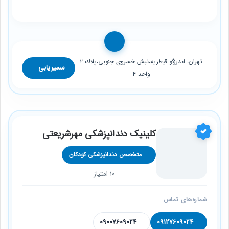
تهران، اندرزگو قيطريه،نبش خسروى جنوبى،پلاك ٢
مسیریابی
واحد ٤
کلینیک دندانپزشکی مهرشریعتی
متخصص دندانپزشکی کودکان
10 امتیاز
شماره‌های تماس
09007609024
09127609024