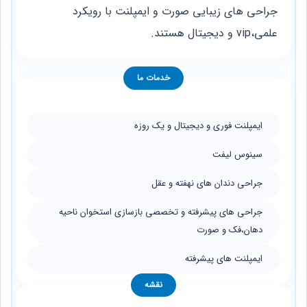
جراحى های زيبايى صورت و ايمپلنت با رويكرد
علمى،vip و ديجيتال هستند.
خدمات ما
ايمپلنت فورى و ديجيتال و يک روزه
سينوس ليفت
جراحى دندان های نهفته و عقل
جراحى های پيشرفته و تخصصى بازسازی استخوان ناحيه
دهان،فک و صورت
ايمپلنت هاى پيشرفته
نقشه