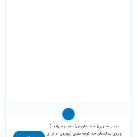
خیابان مطهری(تخت طاووس) خیابان جم(فجر)
روبروی بیمارستان جم، کوچه نظری (رویروی ام آر آی