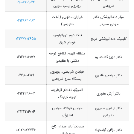
09007609024
شریعتی
روبروی پمپ بنزین
مرکز دندانپزشکی دکتر
خیابان مطهری (تخت
02126640962
مهدی سمیعی
طاووس)
فلکه دوم تهرانپارس،
کلینیک دندانپزشکی ترنج
02177702655
فرجام شرق
منطقه الهیه، تقاطع کوچه
دکتر عزیز گشاده رو
02126606157
دشتی با عظیمی
خیابان شریعتی، روبروی
دکتر مرتضی قادری
02191002169
ایستگاه مترو شریعتی
اندرزگو، تقاطع قیطریه،
دکتر آرش غفوری
02122246002
کوچه کیارنگ
دکتر نوشین نصیری
خیابان فرشته، خیابان
02122214004
ندوشن
آقابزرگی
سعادت‌آباد، میدان کاج،
دکتر مژگان آزادخواه
02122077726
سرو شرقی