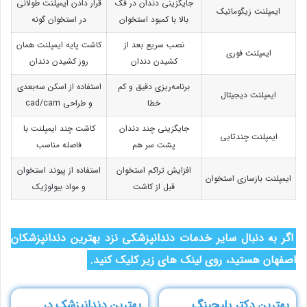
جایگزینی دندان در فک
قرار دادن ایمپلنت طولانی
ایمپلنت زیگوماتیک
بالا با کمبود استخوان
در استخوان گونه
نصب سریع بعد از
کاشت پایه ایمپلنت همان
ایمپلنت فوری
کشیدن دندان
روز کشیدن دندان
برنامه‌ریزی دقیق و کم
استفاده از اسکن سه‌بعدی
ایمپلنت دیجیتال
خطا
و طراحی cad/cam
جایگزینی چند دندان
کاشت چند ایمپلنت با
ایمپلنت چندتایی
پشت سر هم
فاصله مناسب
افزایش تراکم استخوان
استفاده از پیوند استخوان
ایمپلنت بازسازی استخوان
قبل از کاشت
و مواد بیولوژیک
اگر به دنبال سایر خدمات دندانپزشکی نزد بهترین دندانپزشکان
اصفهان هستید، روی لینک های زیر کلیک کنید.
بهترین دکتر بلیچینگ
بهترین دندانپزشک در