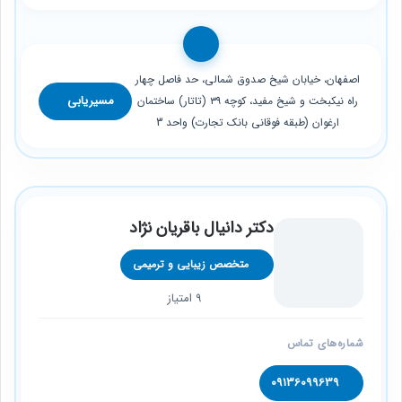
اصفهان، خیابان شیخ صدوق شمالی، حد فاصل چهار
مسیریابی
راه نیکبخت و شیخ مفید، کوچه ۳۹ (تاتار) ساختمان
ارغوان (طبقه فوقانی بانک تجارت) واحد 3
دکتر دانیال باقریان نژاد
متخصص زیبایی و ترمیمی
9 امتیاز
شماره‌های تماس
09136099639