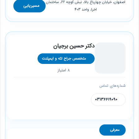
اصفهان، خیابان چهارباغ بالا، نبش کوچه 22، ساختمان
مسیریابی
اخرا، واحد 403
دکتر حسین برجیان
متخصص جراح لثه و ایمپلنت
8 امتیاز
شماره‌های تماس
03136619090
معرفی