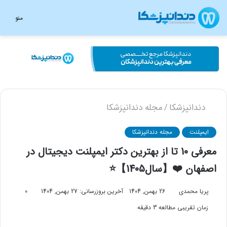
منو
دندانپزشکا
مجله دندانپزشکا
/
ایمپلنت
مجله دندانپزشکا
معرفی 10 تا از بهترین دکتر ایمپلنت دیجیتال در
اصفهان ❤️【سال1405】⭐
پریا محمدی
26 بهمن, 1404
آخرین بروزرسانی: 27 بهمن, 1404
0
زمان تقریبی مطالعه 3 دقیقه