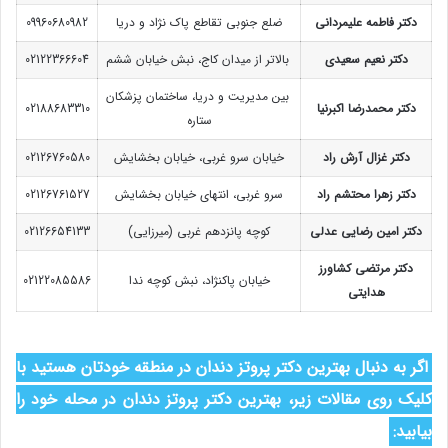
دکتر فاطمه علیمردانی
ضلع جنوبی تقاطع پاک نژاد و دریا
09960680982
دکتر نعیم سعیدی
بالاتر از میدان کاج، نبش خیابان ششم
02122366604
بین مدیریت و دریا، ساختمان پزشکان
دکتر محمدرضا اکبرنیا
02188683310
ستاره
دکتر غزال آرش راد
خیابان سرو غربی، خیابان بخشایش
02126760580
دکتر زهرا محتشم راد
سرو غربی، انتهای خیابان بخشایش
02126761527
دکتر امین رضایی عدلی
کوچه پانزدهم غربی (میرزایی)
02126654133
دکتر مرتضی کشاورز
خیابان پاکنژاد، نبش کوچه ندا
02122085586
هدایتی
اگر به دنبال بهترین دکتر پروتز دندان در منطقه خودتان هستید با
کلیک روی مقالات زیر، بهترین دکتر پروتز دندان در محله خود را
بیابید: