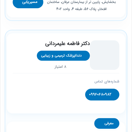
مسیریابی
بخشایش، پایین تر از بیمارستان عرفان، ساختمان
افتخار، پلاک 56، طبقه 4، واحد 402
دکتر فاطمه علیمردانی
دندانپزشک ترمیمی و زیبایی
8 امتیاز
شماره‌های تماس
09960680982
معرفی