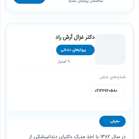
ساختمان پزشکان ستاره
دکتر غزال آرش راد
پروتزهای دندانی
9 امتیاز
شماره‌های تماس
02126760580
معرفی
در سال ۱۳۸۲ با اخذ مدرک دکترای دندانپزشکی از