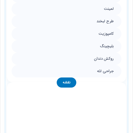
لمینت
طرح لبخند
کامپوزیت
بلیچینگ
روکش دندان
جراحی لثه
نقشه