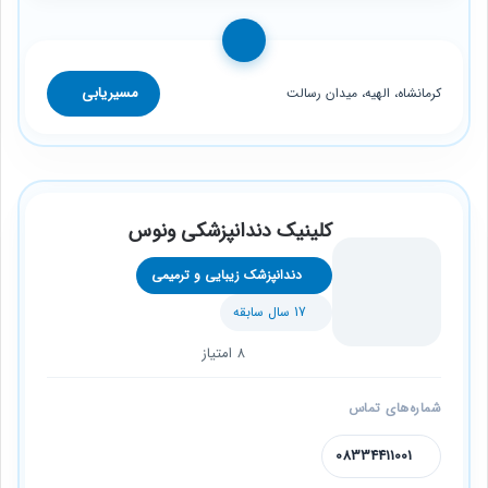
مسیریابی
کرمانشاه، الهیه، میدان رسالت
کلینیک دندانپزشکی ونوس
دندانپزشک زیبایی و ترمیمی
17 سال سابقه
8 امتیاز
شماره‌های تماس
08334411001