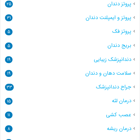
پروتز دندان
25
پروتز و ایمپلنت دندان
31
پروتز فک
5
بریج دندان
5
دندانپزشک زیبایی
19
سلامت دهان و دندان
19
جراح دندانپزشک
33
درمان لثه
15
عصب کشی
11
درمان ریشه
8