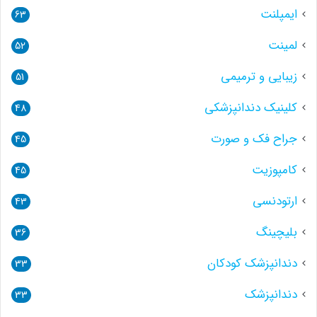
ایمپلنت
63
لمینت
52
زیبایی و ترمیمی
51
کلینیک دندانپزشکی
48
جراح فک و صورت
45
کامپوزیت
45
ارتودنسی
43
بلیچینگ
36
دندانپزشک کودکان
33
دندانپزشک
33