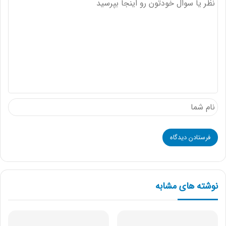
د
ی
د
گ
ا
ه
نوشته های مشابه