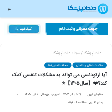
منو
دندانپزشکا
مجله دندانپزشکا
/
سلامت دهان و دندان
مجله دندانپزشکا
آیا ارتودنسی می تواند به مشکلات تنفسی کمک
کند؟❤️【سال1405】⭐
ستایش نیری
19 خرداد, 1403
آخرین بروزرسانی: 1 تیر, 1405
0
زمان تقریبی مطالعه 8 دقیقه