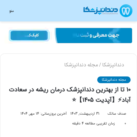
منو
دندانپزشکا
مجله دندانپزشکا
/
مجله دندانپزشکا
10 تا از بهترین دندانپزشک درمان ریشه در سعادت
آباد⚡【آپدیت 1405】⭐
صدف سالک
31 اردیبهشت, 1403
آخرین بروزرسانی: 14 مهر, 1404
0
زمان تقریبی مطالعه 4 دقیقه