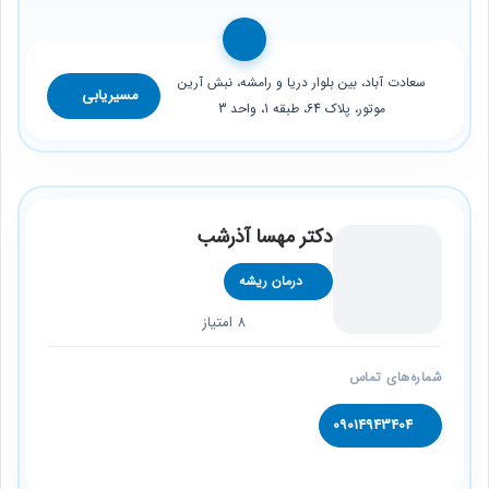
سعادت آباد، بین بلوار دریا و رامشه، نبش آرین
مسیریابی
موتور، پلاک 64، طبقه 1، واحد 3
دکتر مهسا آذرشب
درمان ریشه
8 امتیاز
شماره‌های تماس
09014943404