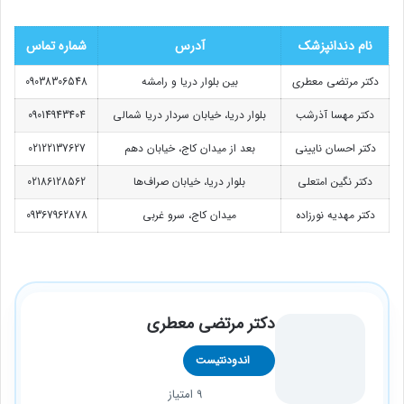
نام دندانپزشک
آدرس
شماره تماس
دکتر مرتضی معطری
بین بلوار دریا و رامشه
09038306548
دکتر مهسا آذرشب
بلوار دریا، خیابان سردار دریا شمالی
09014943404
دکتر احسان نایینی
بعد از میدان کاج، خیابان دهم
02122137627
دکتر نگین امتعلی
بلوار دریا، خیابان صراف‌ها
02186128562
دکتر مهدیه نورزاده
میدان کاج، سرو غربی
09367962878
دکتر مرتضی معطری
اندودنتیست
9 امتیاز