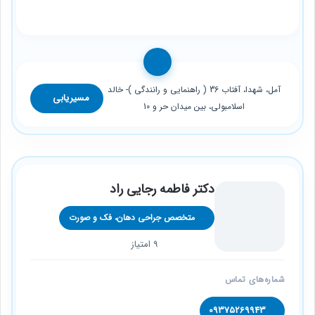
آمل، شهدا، آفتاب 36 ( راهنمایی و رانندگی )- خالد
مسیریابی
اسلامبولی، بین میدان حر و 10
دکتر فاطمه رجایی راد
متخصص جراحی دهان، فک و صورت
9 امتیاز
شماره‌های تماس
09375269943