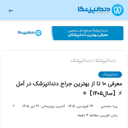
منو
دندانپزشکا
دندانپزشک
/
دندانپزشک
معرفی 10 تا از بهترین جراح دندانپزشک در آمل
⚡️【سال1405】⭐
پریا محمدی
24 فروردین, 1405
آخرین بروزرسانی: 31 تیر, 1405
2
زمان تقریبی مطالعه 4 دقیقه