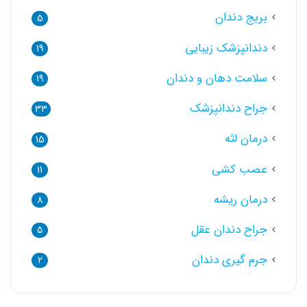
بریج دندان
5
دندانپزشک زیبایی
19
سلامت دهان و دندان
19
جراح دندانپزشک
33
درمان لثه
15
عصب کشی
11
درمان ریشه
8
جراح دندان عقل
5
جرم گیری دندان
2