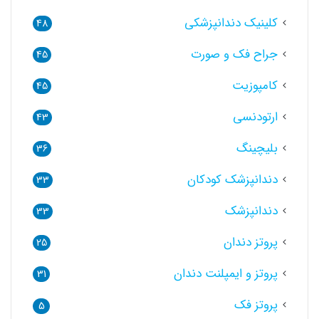
کلینیک دندانپزشکی
48
جراح فک و صورت
45
کامپوزیت
45
ارتودنسی
43
بلیچینگ
36
دندانپزشک کودکان
33
دندانپزشک
33
پروتز دندان
25
پروتز و ایمپلنت دندان
31
پروتز فک
5