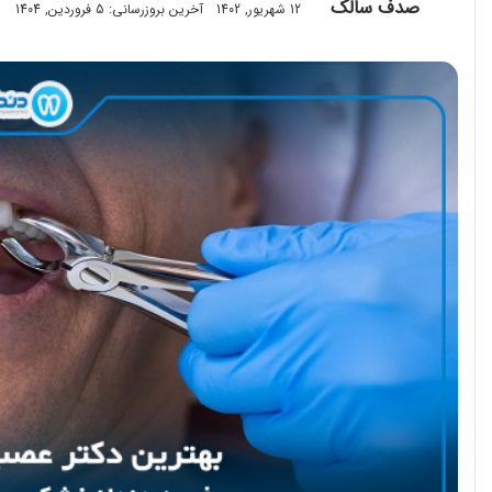
صدف سالک
12 شهریور, 1402
آخرین بروزرسانی: 5 فروردین, 1404