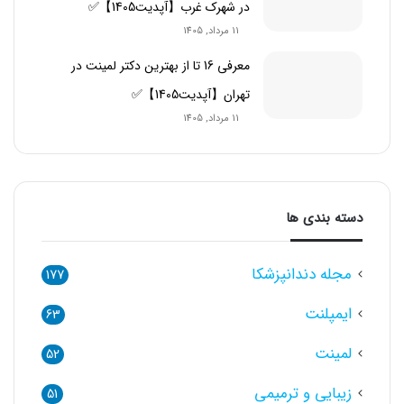
در شهرک غرب【آپدیت1405】✅
11 مرداد, 1405
معرفی 16 تا از بهترین دکتر لمینت در
تهران【آپدیت1405】✅
11 مرداد, 1405
دسته بندی ها
مجله دندانپزشکا
177
ایمپلنت
63
لمینت
52
زیبایی و ترمیمی
51