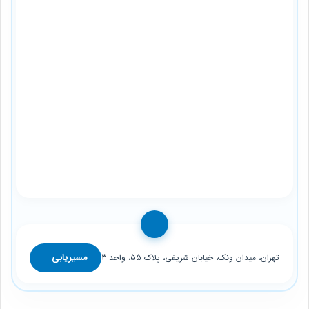
مسیریابی
تهران، میدان ونک، خیابان شریفی، پلاک 55، واحد 3