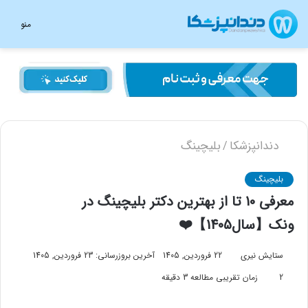
منو
دندانپزشکا
بلیچینگ
/
بلیچینگ
معرفی 10 تا از بهترین دکتر بلیچینگ در
ونک【سال1405】❤️
ستایش نیری
22 فروردین, 1405
آخرین بروزرسانی: 23 فروردین, 1405
2
زمان تقریبی مطالعه 3 دقیقه