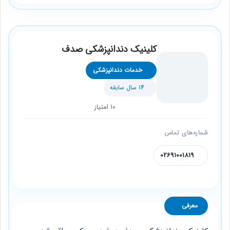
کلینیک دندانپزشکی صدف
خدمات دندانپزشکی
14 سال سابقه
10 امتیاز
شماره‌های تماس
02691001819
معرفی