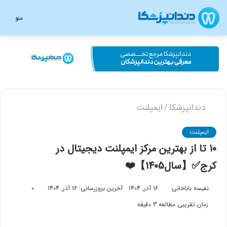
منو
دندانپزشکا
ایمپلنت
/
ایمپلنت
10 تا از بهترین مرکز ایمپلنت دیجیتال در
کرج✅【سال1405】❤️
نفیسه باباخانی
16 آذر, 1404
آخرین بروزرسانی: 16 آذر, 1404
0
زمان تقریبی مطالعه 3 دقیقه