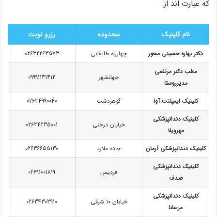
که عبارت اند از:
نام
کلینیک
محدوده
رزرو نوبت
دکتر بهاره حسینی محور
چهارراه طالقانی
02632263573
مطب دکتر مرتضی
جهانشهر
09991141414
مدیرروستا
کلینیک ایمپلنت آوا
گوهردشت
02634990040
کلینیک دندانپزشکی
خیابان درختی
02634235001
مهرویلا
کلینیک دندانپزشکی آرمان
جاده ملارد
02636655130
کلینیک دندانپزشکی
فردیس
02691001819
صدف
کلینیک دندانپزشکی
خیابان 10 شرقی
02634303910
مرسانا