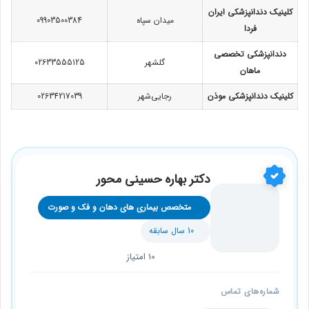
کلینیک دندانپزشکی ایران
میدان سپاه
09903500384
فردا
دندانپزشکی تخصصی
گلشهر
02633555125
ماهان
کلینیک دندانپزشکی موذن
رجایی‌شهر
02634217039
دکتر بهاره حسینی محور
متخصص بیماری های دهان و فک و صورت
10 سال سابقه
10 امتیاز
شماره‌های تماس