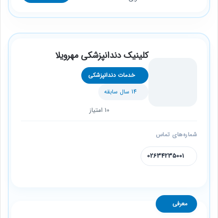
کلینیک دندانپزشکی مهرویلا
خدمات دندانپزشکی
14 سال سابقه
10 امتیاز
شماره‌های تماس
02634235001
معرفی